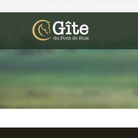
Tél. +32(0)474 88 89 46 • Mail: info@gitedupontdebois