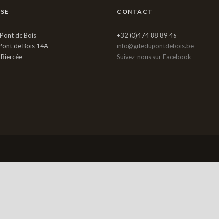
SSE
CONTACT
 Pont de Bois
+32 (0)474 88 89 46
Pont de Bois 14A
info@gitedupontdebois.be
Biercée
Suivez-nous sur Facebook