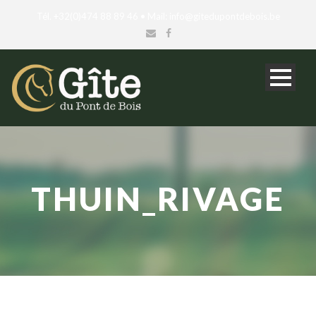
Tél. +32(0)474 88 89 46 • Mail: info@gitedupontdebois.be
THUIN_RIVAGE