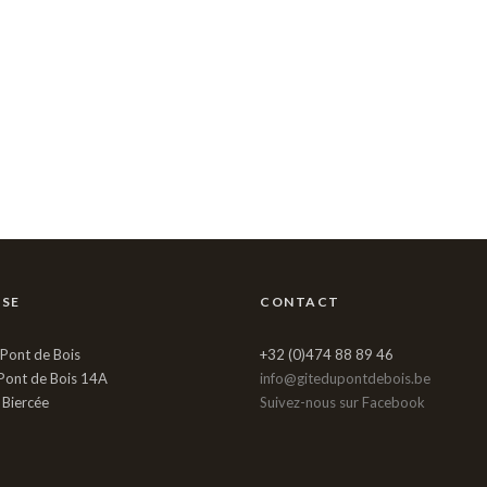
SSE
CONTACT
 Pont de Bois
+32 (0)474 88 89 46
Pont de Bois 14A
info@gitedupontdebois.be
Biercée
Suivez-nous sur Facebook