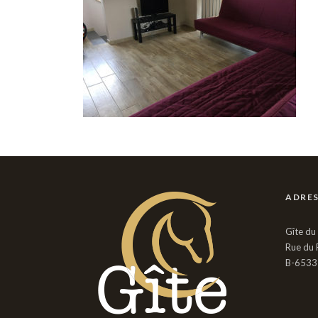
ADRE
Gîte du
Rue du 
B-6533 