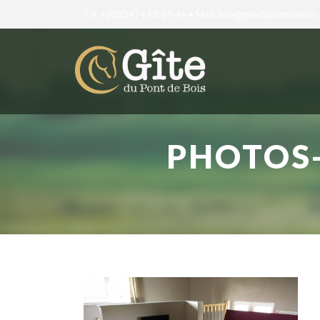
Tél. +32(0)474 88 89 46 • Mail: info@gitedupontdebois
PHOTOS-