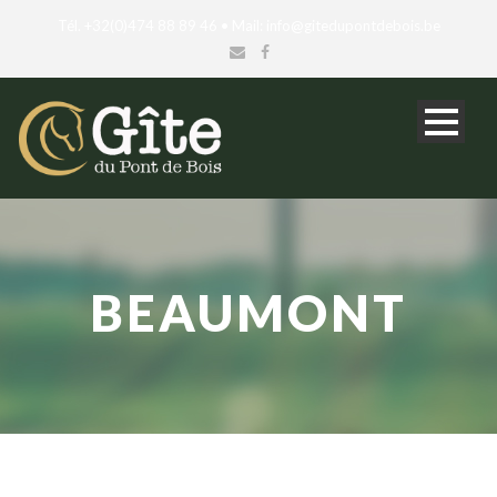
Tél. +32(0)474 88 89 46 • Mail: info@gitedupontdebois.be
BEAUMONT